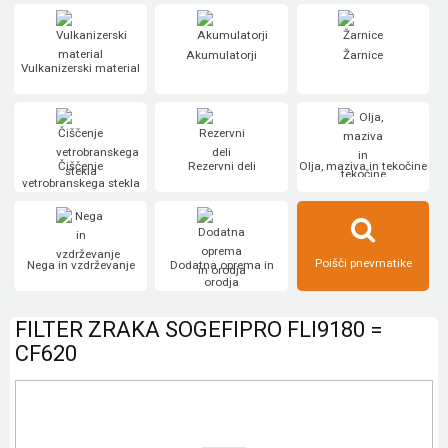
Akumulatorji
Žarnice
Vulkanizerski material
Čiščenje
Rezervni deli
Olja, maziva in tekočine
vetrobranskega stekla
Poišči pnevmatike
Nega in vzdrževanje
Dodatna oprema in
orodja
FILTER ZRAKA SOGEFIPRO FLI9180 =
CF620