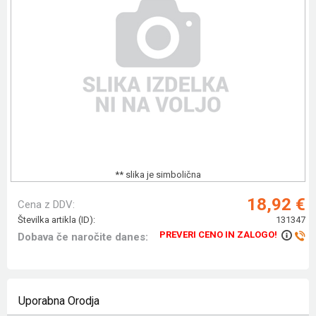
** slika je simbolična
18,92 €
Cena z DDV:
Številka artikla (ID):
131347
PREVERI CENO IN ZALOGO!
Dobava če naročite danes:
Uporabna Orodja