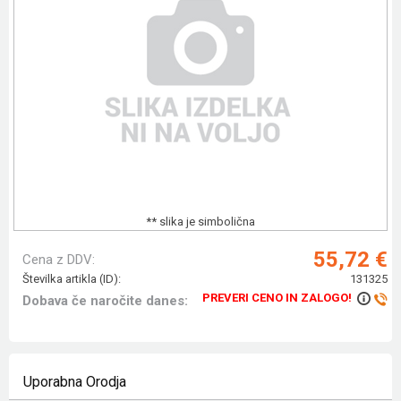
** slika je simbolična
55,72 €
Cena z DDV:
Številka artikla (ID):
131325
PREVERI CENO IN ZALOGO!
Dobava če naročite danes:
Uporabna Orodja