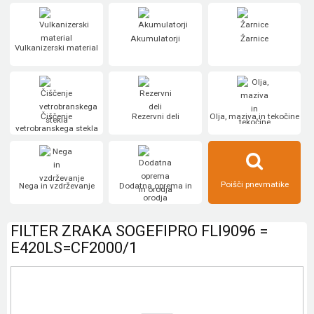
Akumulatorji
Žarnice
Vulkanizerski material
Čiščenje
Rezervni deli
Olja, maziva in tekočine
vetrobranskega stekla
Poišči pnevmatike
Nega in vzdrževanje
Dodatna oprema in
orodja
FILTER ZRAKA SOGEFIPRO FLI9096 =
E420LS=CF2000/1