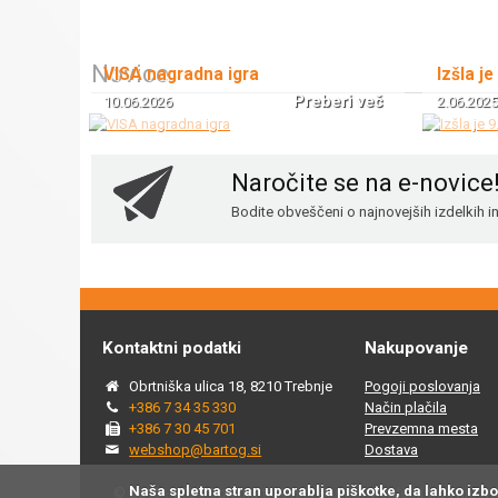
Novice
VISA nagradna igra
Izšla je
Preberi več
10.06.2026
2.06.2025
Naročite se na e-novice
Bodite obveščeni o najnovejših izdelkih 
Kontaktni podatki
Nakupovanje
Obrtniška ulica 18, 8210 Trebnje
Pogoji poslovanja
+386 7 34 35 330
Način plačila
+386 7 30 45 701
Prevzemna mesta
webshop@bartog.si
Dostava
Naša spletna stran uporablja piškotke, da lahko izb
© 2015 - 2025 Spletna trgovina Bartog, v spletni trgovini ww