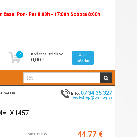
času. Pon- Pet 8:00h - 17:00h Sobota 8:00h
Košarica izdelkov
0
Odpri
0,00 €
košarico
07 34 35 327
na mesta
Info:
webshop@bartog.si
/4=LX1457
44,77 €
Cena z DDV: