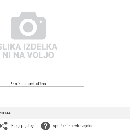
** slika je simbolična
RODJA
Pošlji prijatelju
Vprašanje strokovnjaku