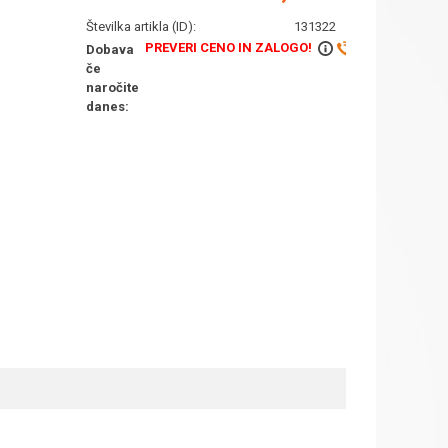
Številka artikla (ID):
131322
PREVERI CENO IN ZALOGO!
Dobava
če
naročite
danes: