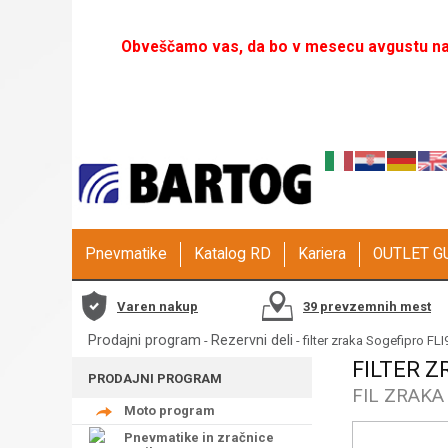
Obveščamo vas, da bo v mesecu avgustu naš
Pnevmatike
Katalog RD
Kariera
OUTLET 
Varen nakup
39 prevzemnih mest
Prodajni program
Rezervni deli
-
- filter zraka Sogefipro 
FILTER Z
PRODAJNI PROGRAM
FIL ZRAKA
Moto program
Pnevmatike in zračnice