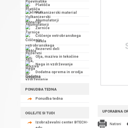
Platišča
Vulkanizerski material
Akumulatorji
Žarnice
Čiščenje vetrobranskega
stekla
Rezervni deli
Olja, maziva in tekočine
Nega in vzdrževanje
Dodatna oprema in orodja
PONUDBA TEDNA
Ponudba tedna
UPORABNA O
OGLEJTE SI TUDI
Izobraževalni center BTECH-
Natisni
edu