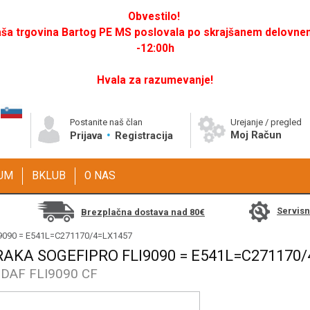
Obvestilo!
a trgovina Bartog PE MS poslovala po skrajšanem delovnem 
-12:00h
Hvala za razumevanje!
Postanite naš član
Urejanje / pregled
Moj Račun
Prijava
Registracija
GUM
BKLUB
O NAS
Servis
Brezplačna dostava nad 80€
FLI9090 = E541L=C271170/4=LX1457
RAKA SOGEFIPRO FLI9090 = E541L=C271170
 DAF FLI9090 CF