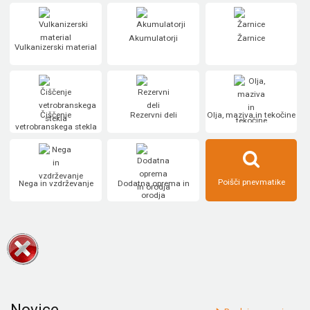
Akumulatorji
Žarnice
Vulkanizerski material
Čiščenje
Rezervni deli
Olja, maziva in tekočine
vetrobranskega stekla
Poišči pnevmatike
Nega in vzdrževanje
Dodatna oprema in
orodja
Novice