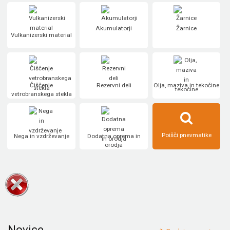
Akumulatorji
Žarnice
Vulkanizerski material
Čiščenje
Rezervni deli
Olja, maziva in tekočine
vetrobranskega stekla
Poišči pnevmatike
Nega in vzdrževanje
Dodatna oprema in
orodja
Novice