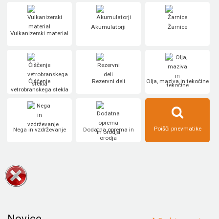
Akumulatorji
Žarnice
Vulkanizerski material
Čiščenje
Rezervni deli
Olja, maziva in tekočine
vetrobranskega stekla
Poišči pnevmatike
Nega in vzdrževanje
Dodatna oprema in
orodja
Novice