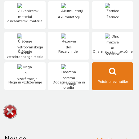
Akumulatorji
Žarnice
Vulkanizerski material
Čiščenje
Rezervni deli
Olja, maziva in tekočine
vetrobranskega stekla
Poišči pnevmatike
Nega in vzdrževanje
Dodatna oprema in
orodja
Novice