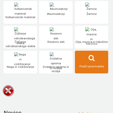
Akumulatorji
Žarnice
Vulkanizerski material
Čiščenje
Rezervni deli
Olja, maziva in tekočine
vetrobranskega stekla
Poišči pnevmatike
Nega in vzdrževanje
Dodatna oprema in
orodja
Novice