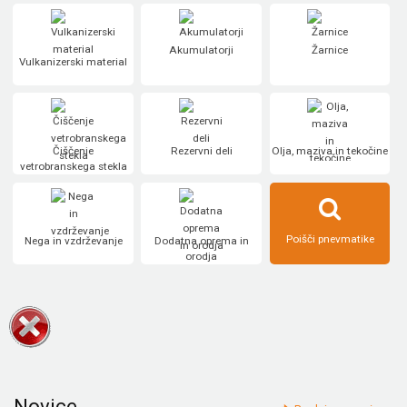
Akumulatorji
Žarnice
Vulkanizerski material
Čiščenje
Rezervni deli
Olja, maziva in tekočine
vetrobranskega stekla
Poišči pnevmatike
Nega in vzdrževanje
Dodatna oprema in
orodja
Novice