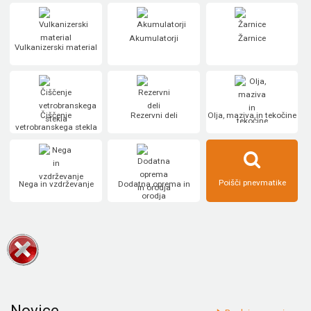
Akumulatorji
Žarnice
Vulkanizerski material
Čiščenje
Rezervni deli
Olja, maziva in tekočine
vetrobranskega stekla
Poišči pnevmatike
Nega in vzdrževanje
Dodatna oprema in
orodja
Novice