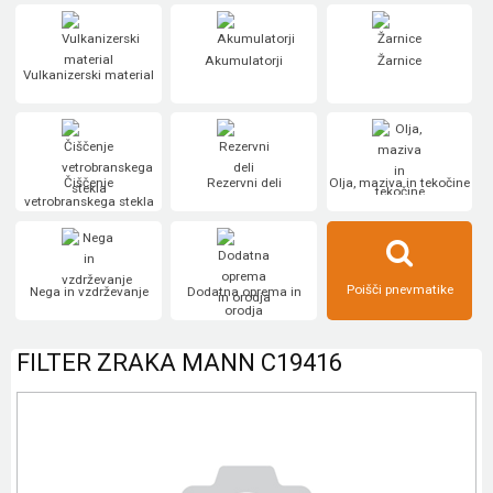
Akumulatorji
Žarnice
Vulkanizerski material
Čiščenje
Rezervni deli
Olja, maziva in tekočine
vetrobranskega stekla
Poišči pnevmatike
Nega in vzdrževanje
Dodatna oprema in
orodja
FILTER ZRAKA MANN C19416