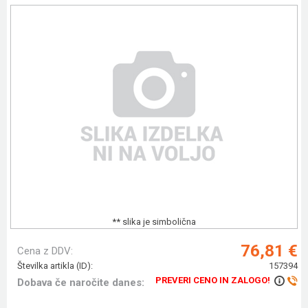
** slika je simbolična
76,81 €
Cena z DDV:
Številka artikla (ID):
157394
PREVERI CENO IN ZALOGO!
Dobava če naročite danes: