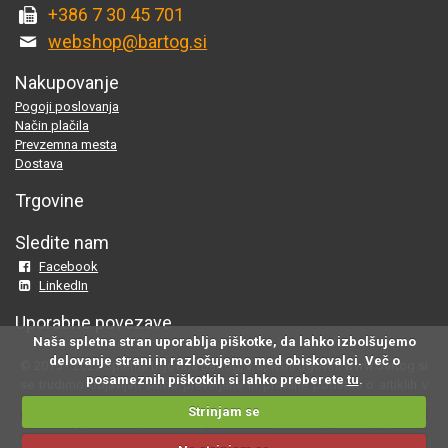
+386 7 30 45 701
webshop@bartog.si
Nakupovanje
Pogoji poslovanja
Način plačila
Prevzemna mesta
Dostava
Trgovine
Sledite nam
Facebook
LinkedIn
Uporabne povezave
Naša spletna stran uporablja piškotke, da lahko izbolšujemo
delovanje strani in razločujemo med obiskovalci. Več o
© 2015 - 2025 Spletna trgovina Bartog, v spletni trgovini www.bartog.si
posameznih piškotkih si lahko preberete
tu
.
se trudimo objavljati samo preverjene in pravilne podatke o artiklih v
ponudbi; če na naši strani odkrijete neresnične oziroma neustrezne
Strinjam se
informacije, nam to prosimo sporočite na
webshop@bartog.si
. Slike
izdelkov so simbolične. Cene že vsebujejo DDV.