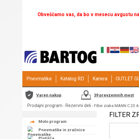
Obveščamo vas, da bo v mesecu avgustu naš
Pnevmatike
Katalog RD
Kariera
OUTLET 
Varen nakup
39 prevzemnih mest
Prodajni program
Rezervni deli
-
- Filter zraka MANN C 23 4
FILTER Z
Moto program
Pnevmatike in zračnice
Platišča