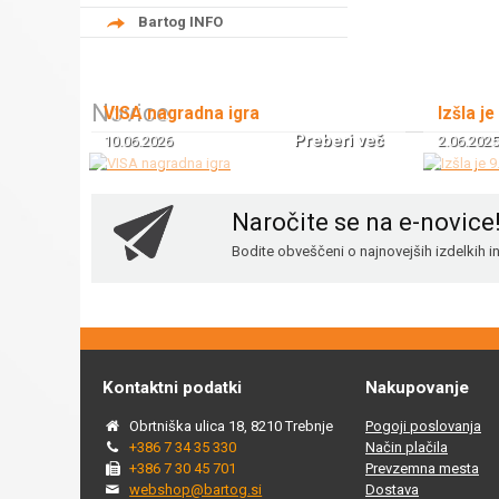
Bartog INFO
Novice
VISA nagradna igra
Izšla je
Preberi več
10.06.2026
2.06.2025
Naročite se na e-novice
Bodite obveščeni o najnovejših izdelkih 
Kontaktni podatki
Nakupovanje
Obrtniška ulica 18, 8210 Trebnje
Pogoji poslovanja
+386 7 34 35 330
Način plačila
+386 7 30 45 701
Prevzemna mesta
webshop@bartog.si
Dostava