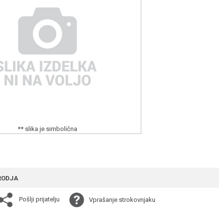
** slika je simbolična
RODJA
Pošlji prijatelju
Vprašanje strokovnjaku