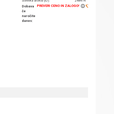
Številka artikla (ID):
248414
PREVERI CENO IN ZALOGO!
Dobava
če
naročite
danes: