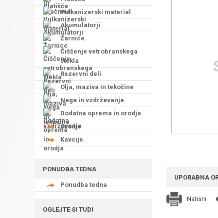
Vulkanizerski material
Akumulatorji
Žarnice
Čiščenje vetrobranskega
stekla
Rezervni deli
Olja, maziva in tekočine
Nega in vzdrževanje
Dodatna oprema in orodja
Orodje
Kavcije
PONUDBA TEDNA
UPORABNA O
Ponudba tedna
Natisni
OGLEJTE SI TUDI