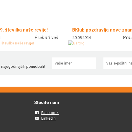
 9. številka naše revije!
BKlub pozdravlja nove zna
Preberi več
Preb
20.08.2024
!
in najugodnejših ponudbah!
Sledite nam
Facebook
LinkedIn