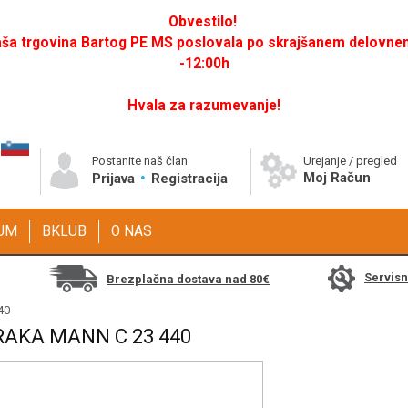
Obvestilo!
a trgovina Bartog PE MS poslovala po skrajšanem delovnem 
-12:00h
Hvala za razumevanje!
Postanite naš član
Urejanje / pregled
Moj Račun
Prijava
Registracija
GUM
BKLUB
O NAS
Servis
Brezplačna dostava nad 80€
40
RAKA MANN C 23 440