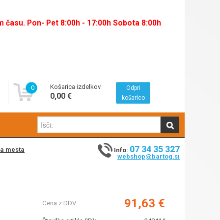
času. Pon- Pet 8:00h - 17:00h Sobota 8:00h
Košarica izdelkov
0
Odpri
0,00 €
košarico
07 34 35 327
na mesta
Info:
webshop@bartog.si
91,63 €
Cena z DDV: