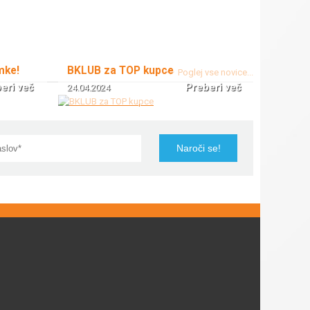
mke!
BKLUB za TOP kupce
Poglej vse novice...
eri več
Preberi več
24.04.2024