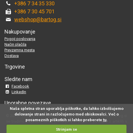
+386 7 34 35 330
+386 7 30 45 701
webshop@bartog.si
Nakupovanje
Pogoji poslovanja
Način plačila
Prevzemna mesta
Dostava
Trgovine
Sledite nam
Facebook
LinkedIn
Uporabne povezave
Naša spletna stran uporablja piškotke, da lahko izbolšujemo
delovanje strani in razločujemo med obiskovalci. Več o
© 2015 - 2025 Spletna trgovina Bartog, v spletni trgovini www.bartog.si
posameznih piškotkih si lahko preberete
tu
.
se trudimo objavljati samo preverjene in pravilne podatke o artiklih v
ponudbi; če na naši strani odkrijete neresnične oziroma neustrezne
Strinjam se
informacije, nam to prosimo sporočite na
webshop@bartog.si
. Slike