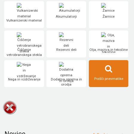
Akumulatorji
Žarnice
Vulkanizerski material
Čiščenje
Rezervni deli
Olja, maziva in tekočine
vetrobranskega stekla
Poišči pnevmatike
Nega in vzdrževanje
Dodatna oprema in
orodja
Novice