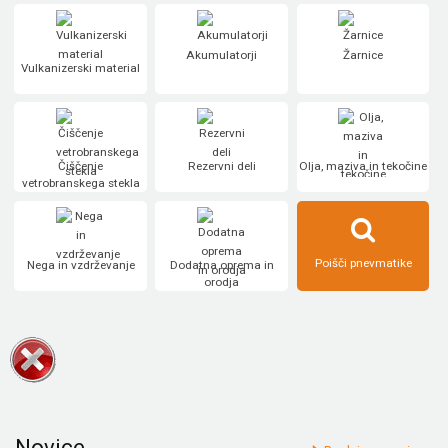
Akumulatorji
Žarnice
Vulkanizerski material
Čiščenje
Rezervni deli
Olja, maziva in tekočine
vetrobranskega stekla
Poišči pnevmatike
Nega in vzdrževanje
Dodatna oprema in
orodja
Novice