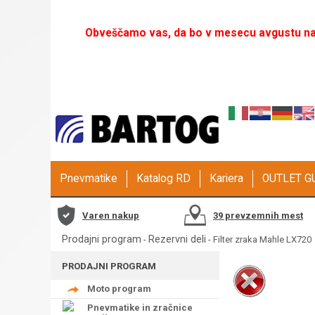
Obveščamo vas, da bo v mesecu avgustu naš
Pnevmatike
Katalog RD
Kariera
OUTLET 
Varen nakup
39 prevzemnih mest
Prodajni program
Rezervni deli
-
- Filter zraka Mahle LX720
PRODAJNI PROGRAM
Moto program
Pnevmatike in zračnice