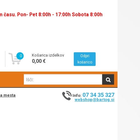
času. Pon- Pet 8:00h - 17:00h Sobota 8:00h
Košarica izdelkov
0
Odpri
0,00 €
košarico
07 34 35 327
na mesta
Info:
webshop@bartog.si