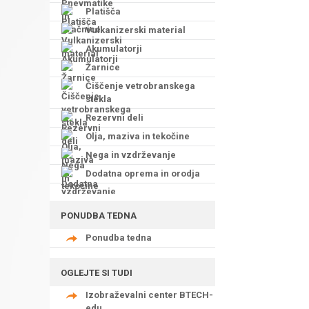
Platišča
Vulkanizerski material
Akumulatorji
Žarnice
Čiščenje vetrobranskega
stekla
Rezervni deli
Olja, maziva in tekočine
Nega in vzdrževanje
Dodatna oprema in orodja
PONUDBA TEDNA
Ponudba tedna
OGLEJTE SI TUDI
Izobraževalni center BTECH-
edu