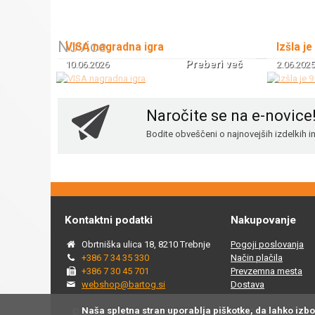
Novice
VISA nagradna igra
Izšla je
Preberi več
10.06.2026
2.06.2025
Naročite se na e-novice
Bodite obveščeni o najnovejših izdelkih 
Kontaktni podatki
Nakupovanje
Obrtniška ulica 18, 8210 Trebnje
Pogoji poslovanja
+386 7 34 35 330
Način plačila
+386 7 30 45 701
Prevzemna mesta
webshop@bartog.si
Dostava
Naša spletna stran uporablja piškotke, da lahko izb
© 2015 - 2025 Spletna trgovina Bartog, v spletni trgovini ww