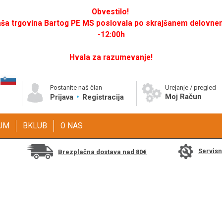
Obvestilo!
a trgovina Bartog PE MS poslovala po skrajšanem delovnem 
-12:00h
Hvala za razumevanje!
Postanite naš član
Urejanje / pregled
Moj Račun
Prijava
Registracija
GUM
BKLUB
O NAS
Servis
Brezplačna dostava nad 80€