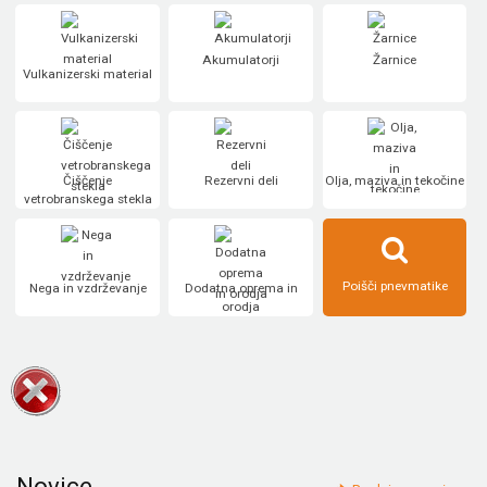
Akumulatorji
Žarnice
Vulkanizerski material
Čiščenje
Rezervni deli
Olja, maziva in tekočine
vetrobranskega stekla
Poišči pnevmatike
Nega in vzdrževanje
Dodatna oprema in
orodja
Novice