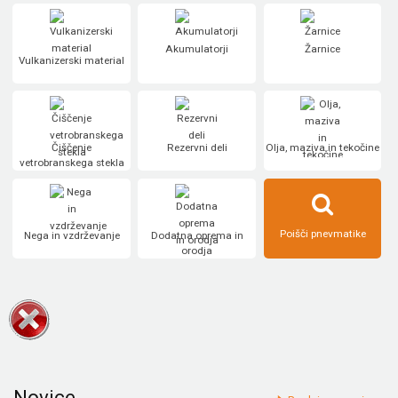
Akumulatorji
Žarnice
Vulkanizerski material
Čiščenje
Rezervni deli
Olja, maziva in tekočine
vetrobranskega stekla
Poišči pnevmatike
Nega in vzdrževanje
Dodatna oprema in
orodja
Novice