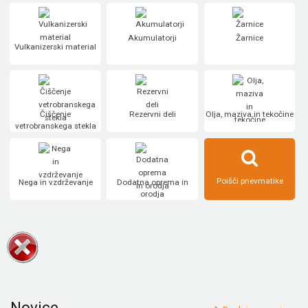
Akumulatorji
Žarnice
Vulkanizerski material
Čiščenje
Rezervni deli
Olja, maziva in tekočine
vetrobranskega stekla
Poišči pnevmatike
Nega in vzdrževanje
Dodatna oprema in
orodja
Novice