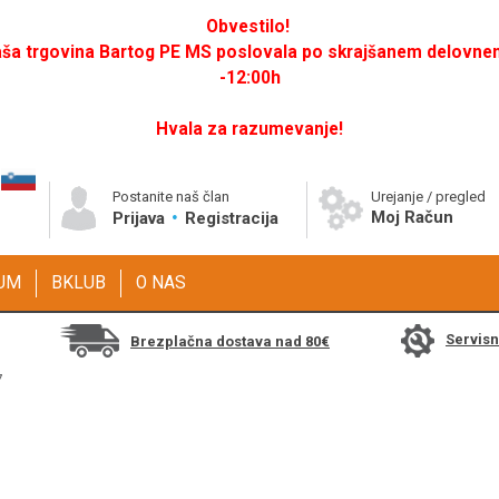
Obvestilo!
a trgovina Bartog PE MS poslovala po skrajšanem delovnem 
-12:00h
Hvala za razumevanje!
Postanite naš član
Urejanje / pregled
Moj Račun
Prijava
Registracija
GUM
BKLUB
O NAS
Servis
Brezplačna dostava nad 80€
7