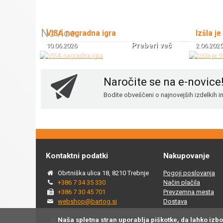
Novice
VISA nagradna igra
Izšla je
Preberi več
10.06.2026
2.06.2025
Naročite se na e-novice
Bodite obveščeni o najnovejših izdelkih 
Kontaktni podatki
Nakupovanje
Obrtniška ulica 18, 8210 Trebnje
Pogoji poslovanja
+386 7 34 35 330
Način plačila
+386 7 30 45 701
Prevzemna mesta
webshop@bartog.si
Dostava
Naša spletna stran uporablja piškotke, da lahko izb
© 2015 - 2025 Spletna trgovina Bartog, v spletni trgovini ww