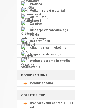
Platišča
Vulkanizerski material
Akumulatorji
Žarnice
Čiščenje vetrobranskega
stekla
Rezervni deli
Olja, maziva in tekočine
Nega in vzdrževanje
Dodatna oprema in orodja
PONUDBA TEDNA
Ponudba tedna
OGLEJTE SI TUDI
Izobraževalni center BTECH-
edu