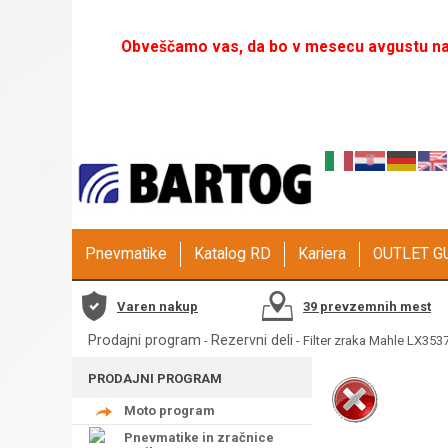
Obveščamo vas, da bo v mesecu avgustu naš
Pnevmatike
Katalog RD
Kariera
OUTLET 
Varen nakup
39 prevzemnih mest
Prodajni program
Rezervni deli
-
- Filter zraka Mahle LX353
PRODAJNI PROGRAM
Moto program
Pnevmatike in zračnice