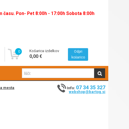
času. Pon- Pet 8:00h - 17:00h Sobota 8:00h
Košarica izdelkov
0
Odpri
0,00 €
košarico
07 34 35 327
na mesta
Info:
webshop@bartog.si