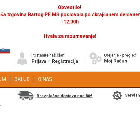
Obvestilo!
a trgovina Bartog PE MS poslovala po skrajšanem delovnem 
-12:00h
Hvala za razumevanje!
Postanite naš član
Urejanje / pregled
Moj Račun
Prijava
Registracija
GUM
BKLUB
O NAS
Servis
Brezplačna dostava nad 80€
7