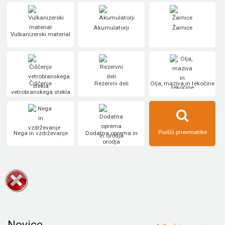
Akumulatorji
Žarnice
Vulkanizerski material
Čiščenje
Rezervni deli
Olja, maziva in tekočine
vetrobranskega stekla
Poišči pnevmatike
Nega in vzdrževanje
Dodatna oprema in
orodja
Novice