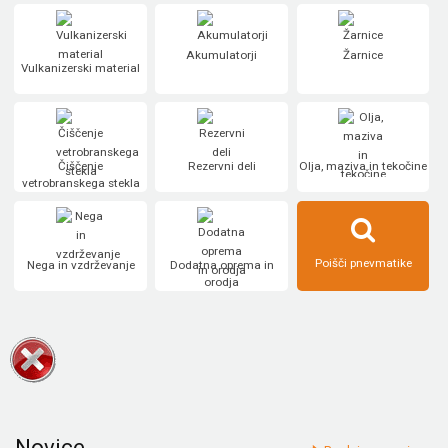
Akumulatorji
Žarnice
Vulkanizerski material
Čiščenje
Rezervni deli
Olja, maziva in tekočine
vetrobranskega stekla
Poišči pnevmatike
Nega in vzdrževanje
Dodatna oprema in
orodja
Novice