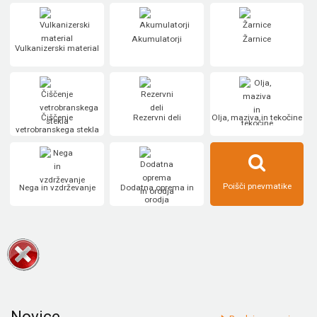
Akumulatorji
Žarnice
Vulkanizerski material
Čiščenje
Rezervni deli
Olja, maziva in tekočine
vetrobranskega stekla
Poišči pnevmatike
Nega in vzdrževanje
Dodatna oprema in
orodja
Novice