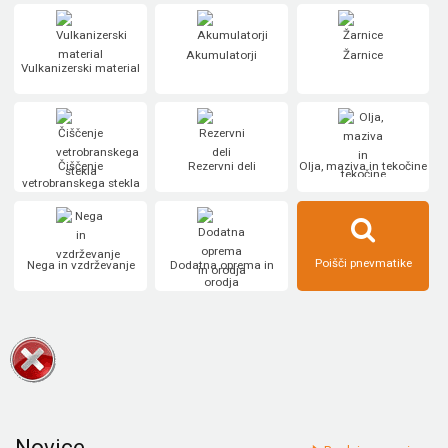
Akumulatorji
Žarnice
Vulkanizerski material
Čiščenje
Rezervni deli
Olja, maziva in tekočine
vetrobranskega stekla
Poišči pnevmatike
Nega in vzdrževanje
Dodatna oprema in
orodja
Novice