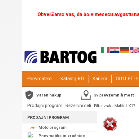
Obveščamo vas, da bo v mesecu avgustu naš
Pnevmatike
Katalog RD
Kariera
OUTLET 
Varen nakup
39 prevzemnih mest
Prodajni program
Rezervni deli
-
- Filter zraka Mahle LX17
PRODAJNI PROGRAM
Moto program
Pnevmatike in zračnice