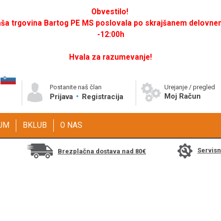
Obvestilo!
a trgovina Bartog PE MS poslovala po skrajšanem delovnem 
-12:00h
Hvala za razumevanje!
Postanite naš član
Urejanje / pregled
Moj Račun
Prijava
Registracija
GUM
BKLUB
O NAS
Servis
Brezplačna dostava nad 80€