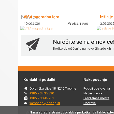
Novice
VISA nagradna igra
Izšla je
Preberi več
10.06.2026
2.06.2025
Naročite se na e-novice
Bodite obveščeni o najnovejših izdelkih 
Kontaktni podatki
Nakupovanje
Obrtniška ulica 18, 8210 Trebnje
Pogoji poslovanja
+386 7 34 35 330
Način plačila
+386 7 30 45 701
Prevzemna mesta
webshop@bartog.si
Dostava
Naša spletna stran uporablja piškotke, da lahko izb
© 2015 - 2025 Spletna trgovina Bartog, v spletni trgovini ww