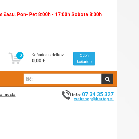
času. Pon- Pet 8:00h - 17:00h Sobota 8:00h
Košarica izdelkov
0
Odpri
0,00 €
košarico
07 34 35 327
na mesta
Info:
webshop@bartog.si