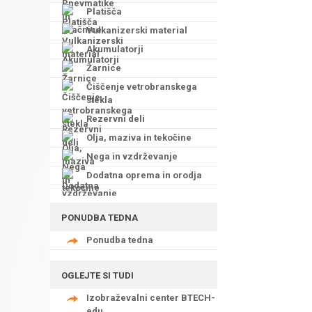
Platišča
Vulkanizerski material
Akumulatorji
Žarnice
Čiščenje vetrobranskega
stekla
Rezervni deli
Olja, maziva in tekočine
Nega in vzdrževanje
Dodatna oprema in orodja
PONUDBA TEDNA
Ponudba tedna
OGLEJTE SI TUDI
Izobraževalni center BTECH-
edu