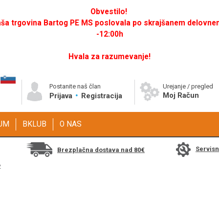
Obvestilo!
a trgovina Bartog PE MS poslovala po skrajšanem delovnem 
-12:00h
Hvala za razumevanje!
Postanite naš član
Urejanje / pregled
Moj Račun
Prijava
Registracija
GUM
BKLUB
O NAS
Servis
Brezplačna dostava nad 80€
2