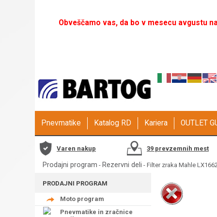
Obveščamo vas, da bo v mesecu avgustu naš
Pnevmatike
Katalog RD
Kariera
OUTLET 
Varen nakup
39 prevzemnih mest
Prodajni program
Rezervni deli
-
- Filter zraka Mahle LX166
PRODAJNI PROGRAM
Moto program
Pnevmatike in zračnice