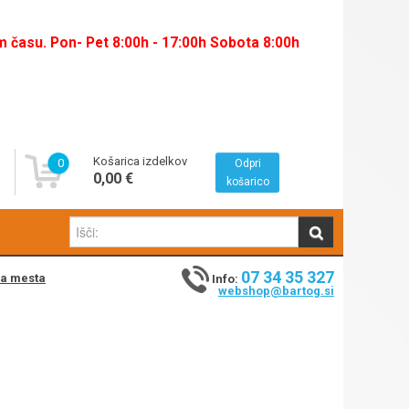
času. Pon- Pet 8:00h - 17:00h Sobota 8:00h
Košarica izdelkov
0
Odpri
0,00 €
košarico
07 34 35 327
na mesta
Info:
webshop@bartog.si