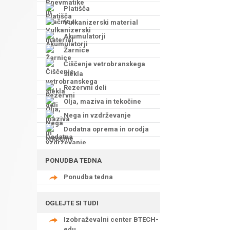
Platišča
Vulkanizerski material
Akumulatorji
Žarnice
Čiščenje vetrobranskega
stekla
Rezervni deli
Olja, maziva in tekočine
Nega in vzdrževanje
Dodatna oprema in orodja
PONUDBA TEDNA
Ponudba tedna
OGLEJTE SI TUDI
Izobraževalni center BTECH-
edu