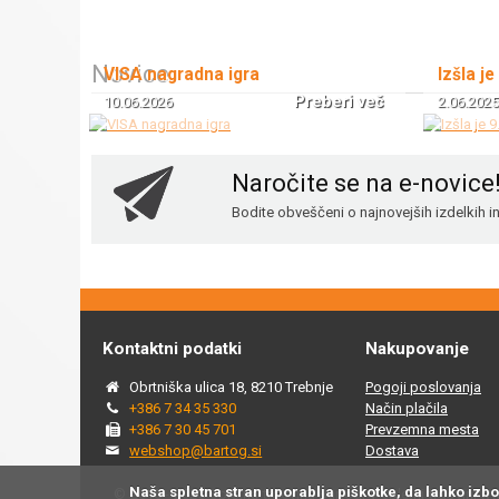
Novice
VISA nagradna igra
Izšla je
Preberi več
10.06.2026
2.06.2025
Naročite se na e-novice
Bodite obveščeni o najnovejših izdelkih 
Kontaktni podatki
Nakupovanje
Obrtniška ulica 18, 8210 Trebnje
Pogoji poslovanja
+386 7 34 35 330
Način plačila
+386 7 30 45 701
Prevzemna mesta
webshop@bartog.si
Dostava
Naša spletna stran uporablja piškotke, da lahko izb
© 2015 - 2025 Spletna trgovina Bartog, v spletni trgovini ww