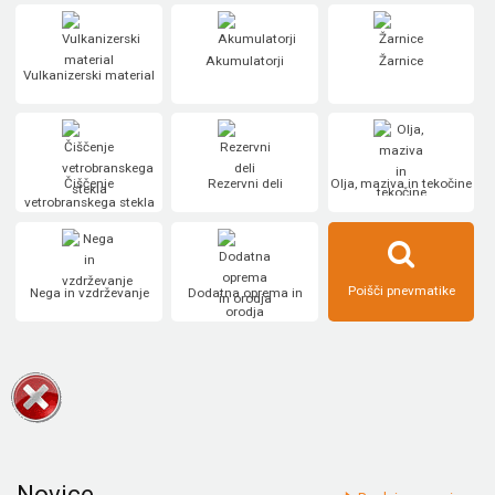
Akumulatorji
Žarnice
Vulkanizerski material
Čiščenje
Rezervni deli
Olja, maziva in tekočine
vetrobranskega stekla
Poišči pnevmatike
Nega in vzdrževanje
Dodatna oprema in
orodja
Novice