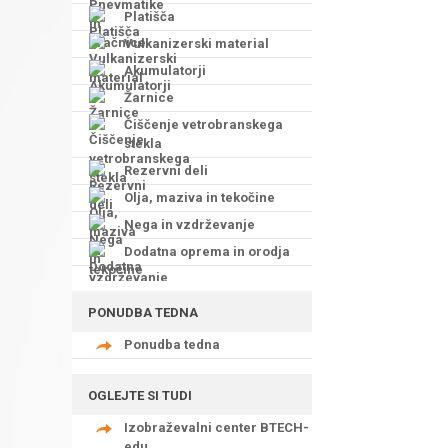
Platišča
Vulkanizerski material
Akumulatorji
Žarnice
Čiščenje vetrobranskega
stekla
Rezervni deli
Olja, maziva in tekočine
Nega in vzdrževanje
Dodatna oprema in orodja
PONUDBA TEDNA
Ponudba tedna
OGLEJTE SI TUDI
Izobraževalni center BTECH-
edu