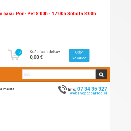
času. Pon- Pet 8:00h - 17:00h Sobota 8:00h
Košarica izdelkov
0
Odpri
0,00 €
košarico
07 34 35 327
na mesta
Info:
webshop@bartog.si