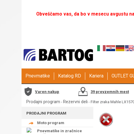
Obveščamo vas, da bo v mesecu avgustu naš
Pnevmatike
Katalog RD
Kariera
OUTLET 
Varen nakup
39 prevzemnih mest
Prodajni program
Rezervni deli
-
- Filter zraka Mahle LX157
PRODAJNI PROGRAM
Moto program
Pnevmatike in zračnice