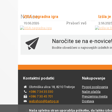
Novice
VISA nagradna igra
Izšla je
Preberi več
10.06.2026
2.06.2025
Naročite se na e-novice
Bodite obveščeni o najnovejših izdelkih 
Kontaktni podatki
Nakupovanje
Obrtniška ulica 18, 8210 Trebnje
Pogoji poslovanja
+386 7 34 35 330
Način plačila
+386 7 30 45 701
Prevzemna mesta
webshop@bartog.si
Dostava
Naša spletna stran uporablja piškotke, da lahko izb
© 2015 - 2025 Spletna trgovina Bartog, v spletni trgovini ww