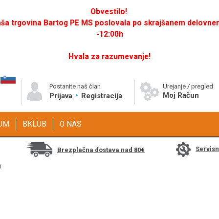
Obvestilo!
a trgovina Bartog PE MS poslovala po skrajšanem delovnem 
-12:00h
Hvala za razumevanje!
Postanite naš član
Urejanje / pregled
Moj Račun
Prijava
Registracija
GUM
BKLUB
O NAS
Servis
Brezplačna dostava nad 80€
0