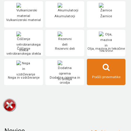
Akumulatorji
Žarnice
Vulkanizerski material
Čiščenje
Rezervni deli
Olja, maziva in tekočine
vetrobranskega stekla
Poišči pnevmatike
Nega in vzdrževanje
Dodatna oprema in
orodja
Novice