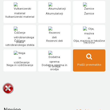
Akumulatorji
Žarnice
Vulkanizerski material
Čiščenje
Rezervni deli
Olja, maziva in tekočine
vetrobranskega stekla
Poišči pnevmatike
Nega in vzdrževanje
Dodatna oprema in
orodja
Novice