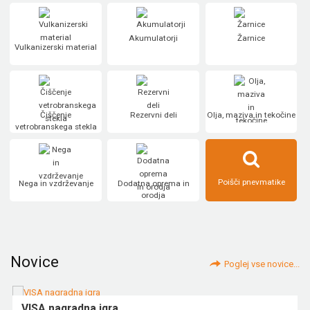
Akumulatorji
Žarnice
Vulkanizerski material
Čiščenje
Rezervni deli
Olja, maziva in tekočine
vetrobranskega stekla
Poišči pnevmatike
Nega in vzdrževanje
Dodatna oprema in
orodja
Novice
Poglej vse novice...
VISA nagradna igra