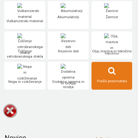
Akumulatorji
Žarnice
Vulkanizerski material
Čiščenje
Rezervni deli
Olja, maziva in tekočine
vetrobranskega stekla
Poišči pnevmatike
Nega in vzdrževanje
Dodatna oprema in
orodja
Novice