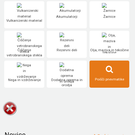
Akumulatorji
Žarnice
Vulkanizerski material
Čiščenje
Rezervni deli
Olja, maziva in tekočine
vetrobranskega stekla
Poišči pnevmatike
Nega in vzdrževanje
Dodatna oprema in
orodja
Novice