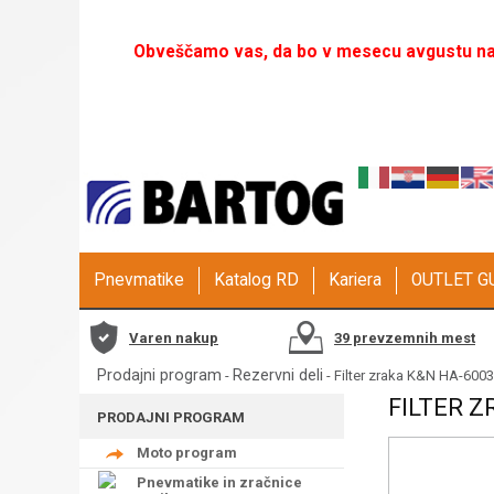
Obveščamo vas, da bo v mesecu avgustu naš
Pnevmatike
Katalog RD
Kariera
OUTLET 
Varen nakup
39 prevzemnih mest
Prodajni program
Rezervni deli
-
- Filter zraka K&N HA-6003
FILTER Z
PRODAJNI PROGRAM
Moto program
Pnevmatike in zračnice