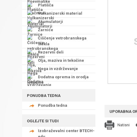
Platišča
Vulkanizerski material
Akumulatorji
Žarnice
Čiščenje vetrobranskega
stekla
Rezervni deli
Olja, maziva in tekočine
Nega in vzdrževanje
Dodatna oprema in orodja
PONUDBA TEDNA
Ponudba tedna
UPORABNA O
OGLEJTE SI TUDI
Natisni
Izobraževalni center BTECH-
edu