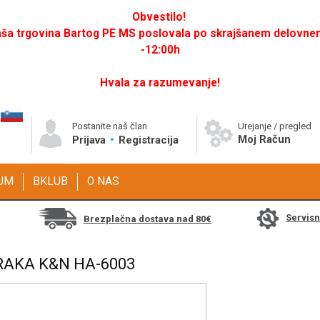
Obvestilo!
a trgovina Bartog PE MS poslovala po skrajšanem delovnem 
-12:00h
Hvala za razumevanje!
Postanite naš član
Urejanje / pregled
Moj Račun
Prijava
Registracija
GUM
BKLUB
O NAS
Servis
Brezplačna dostava nad 80€
RAKA K&N HA-6003