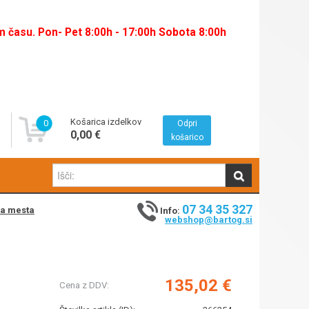
času. Pon- Pet 8:00h - 17:00h Sobota 8:00h
Košarica izdelkov
0
Odpri
0,00 €
košarico
07 34 35 327
na mesta
Info:
webshop@bartog.si
135,02 €
Cena z DDV: