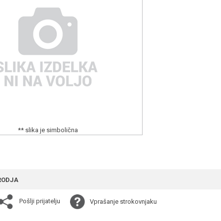
** slika je simbolična
RODJA
Pošlji prijatelju
Vprašanje strokovnjaku