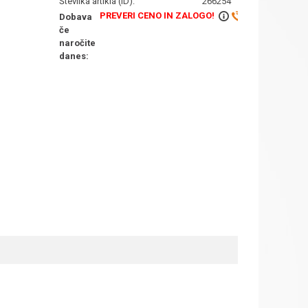
Številka artikla (ID):
266254
PREVERI CENO IN ZALOGO!
Dobava
če
naročite
danes: