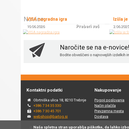
Novice
VISA nagradna igra
Izšla je
Preberi več
10.06.2026
2.06.2025
Naročite se na e-novice
Bodite obveščeni o najnovejših izdelkih 
Kontaktni podatki
Nakupovanje
Obrtniška ulica 18, 8210 Trebnje
Pogoji poslovanja
+386 7 34 35 330
Način plačila
+386 7 30 45 701
Prevzemna mesta
webshop@bartog.si
Dostava
Naša spletna stran uporablja piškotke, da lahko izb
© 2015 - 2025 Spletna trgovina Bartog, v spletni trgovini ww