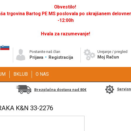
Obvestilo!
a trgovina Bartog PE MS poslovala po skrajšanem delovnem 
-12:00h
Hvala za razumevanje!
Postanite naš član
Urejanje / pregled
Moj Račun
Prijava
Registracija
GUM
BKLUB
O NAS
Servis
Brezplačna dostava nad 80€
RAKA K&N 33-2276