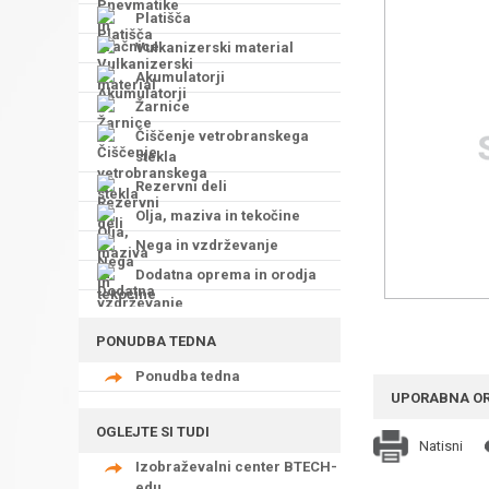
Platišča
Vulkanizerski material
Akumulatorji
Žarnice
Čiščenje vetrobranskega
stekla
Rezervni deli
Olja, maziva in tekočine
Nega in vzdrževanje
Dodatna oprema in orodja
PONUDBA TEDNA
Ponudba tedna
UPORABNA O
OGLEJTE SI TUDI
Natisni
Izobraževalni center BTECH-
edu