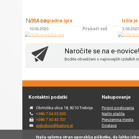
Novice
VISA nagradna igra
Izšla je
Preberi več
10.06.2026
2.06.2025
Naročite se na e-novice
Bodite obveščeni o najnovejših izdelkih 
Kontaktni podatki
Nakupovanje
Obrtniška ulica 18, 8210 Trebnje
Pogoji poslovanja
+386 7 34 35 330
Način plačila
+386 7 30 45 701
Prevzemna mesta
webshop@bartog.si
Dostava
Naša spletna stran uporablja piškotke, da lahko izb
© 2015 - 2025 Spletna trgovina Bartog, v spletni trgovini ww