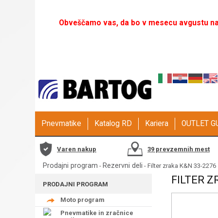
Obveščamo vas, da bo v mesecu avgustu naš
Pnevmatike
Katalog RD
Kariera
OUTLET 
Varen nakup
39 prevzemnih mest
Prodajni program
Rezervni deli
-
- Filter zraka K&N 33-2276
FILTER Z
PRODAJNI PROGRAM
Moto program
Pnevmatike in zračnice