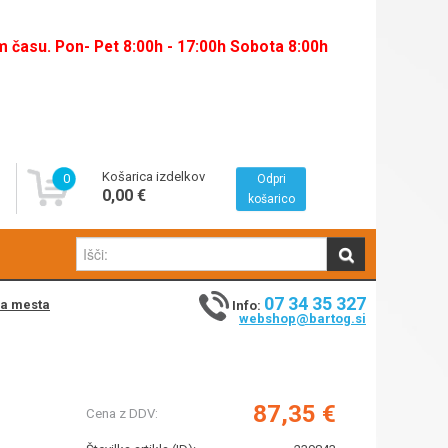
času. Pon- Pet 8:00h - 17:00h Sobota 8:00h
Košarica izdelkov
0
Odpri
0,00 €
košarico
07 34 35 327
na mesta
Info:
webshop@bartog.si
87,35 €
Cena z DDV: