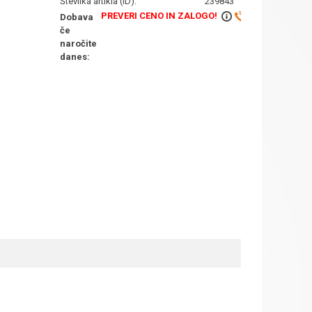
Številka artikla (ID):
239843
PREVERI CENO IN ZALOGO!
Dobava
če
naročite
danes: