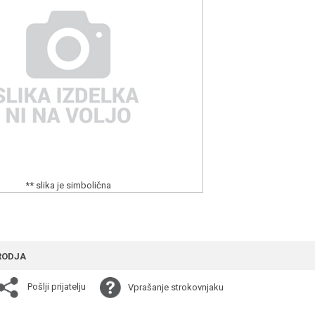
** slika je simbolična
RODJA
Pošlji prijatelju
Vprašanje strokovnjaku