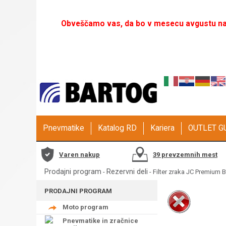
Obveščamo vas, da bo v mesecu avgustu naš
Pnevmatike
Katalog RD
Kariera
OUTLET 
Varen nakup
39 prevzemnih mest
Prodajni program
Rezervni deli
-
- Filter zraka JC Premium
PRODAJNI PROGRAM
Moto program
Pnevmatike in zračnice