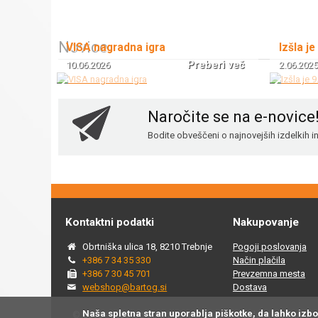
Novice
VISA nagradna igra
Izšla je
Preberi več
10.06.2026
2.06.2025
Naročite se na e-novice
Bodite obveščeni o najnovejših izdelkih 
Kontaktni podatki
Nakupovanje
Obrtniška ulica 18, 8210 Trebnje
Pogoji poslovanja
+386 7 34 35 330
Način plačila
+386 7 30 45 701
Prevzemna mesta
webshop@bartog.si
Dostava
Naša spletna stran uporablja piškotke, da lahko izb
© 2015 - 2025 Spletna trgovina Bartog, v spletni trgovini ww