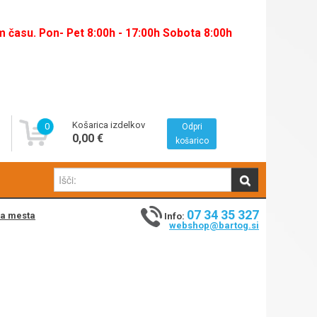
času. Pon- Pet 8:00h - 17:00h Sobota 8:00h
Košarica izdelkov
0
Odpri
0,00 €
košarico
07 34 35 327
na mesta
Info:
webshop@bartog.si