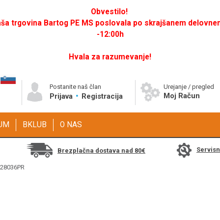
Obvestilo!
a trgovina Bartog PE MS poslovala po skrajšanem delovnem 
-12:00h
Hvala za razumevanje!
Postanite naš član
Urejanje / pregled
Moj Račun
Prijava
Registracija
GUM
BKLUB
O NAS
Servis
Brezplačna dostava nad 80€
 B28036PR