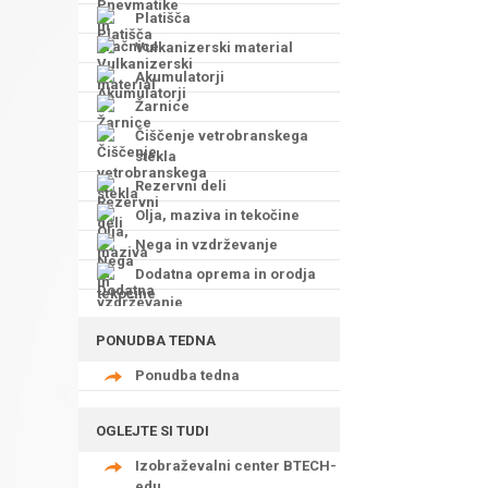
Platišča
Vulkanizerski material
Akumulatorji
Žarnice
Čiščenje vetrobranskega
stekla
Rezervni deli
Olja, maziva in tekočine
Nega in vzdrževanje
Dodatna oprema in orodja
PONUDBA TEDNA
Ponudba tedna
OGLEJTE SI TUDI
Izobraževalni center BTECH-
edu