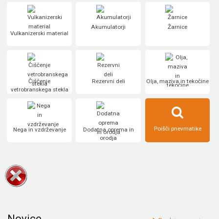
Akumulatorji
Žarnice
Vulkanizerski material
Čiščenje
Rezervni deli
Olja, maziva in tekočine
vetrobranskega stekla
Poišči pnevmatike
Nega in vzdrževanje
Dodatna oprema in
orodja
Novice