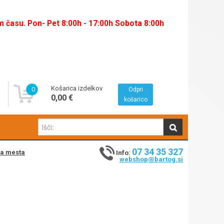
času. Pon- Pet 8:00h - 17:00h Sobota 8:00h
Košarica izdelkov
0
Odpri
0,00 €
košarico
07 34 35 327
na mesta
Info:
webshop@bartog.si