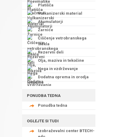
Platišča
Vulkanizerski material
Akumulatorji
Žarnice
Čiščenje vetrobranskega
stekla
Rezervni deli
Olja, maziva in tekočine
Nega in vzdrževanje
Dodatna oprema in orodja
PONUDBA TEDNA
Ponudba tedna
OGLEJTE SI TUDI
Izobraževalni center BTECH-
edu