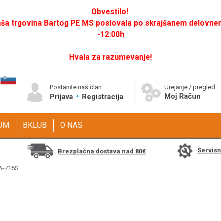
Obvestilo!
a trgovina Bartog PE MS poslovala po skrajšanem delovnem 
-12:00h
Hvala za razumevanje!
Postanite naš član
Urejanje / pregled
Moj Račun
Prijava
Registracija
GUM
BKLUB
O NAS
Servis
Brezplačna dostava nad 80€
FA-715S