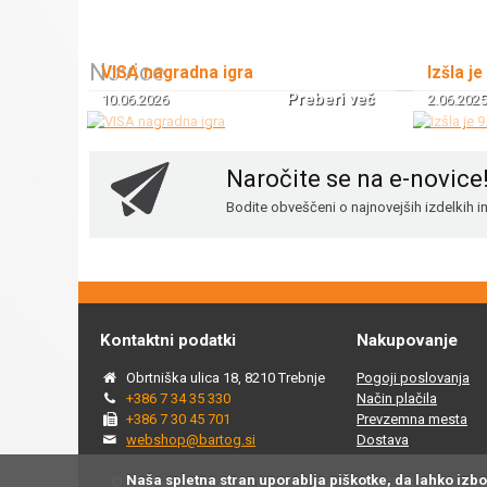
Novice
VISA nagradna igra
Izšla je
Preberi več
10.06.2026
2.06.2025
Naročite se na e-novice
Bodite obveščeni o najnovejših izdelkih 
Kontaktni podatki
Nakupovanje
Obrtniška ulica 18, 8210 Trebnje
Pogoji poslovanja
+386 7 34 35 330
Način plačila
+386 7 30 45 701
Prevzemna mesta
webshop@bartog.si
Dostava
Naša spletna stran uporablja piškotke, da lahko izb
© 2015 - 2025 Spletna trgovina Bartog, v spletni trgovini ww