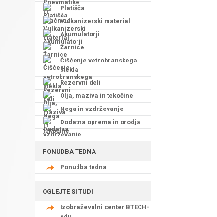
Platišča
Vulkanizerski material
Akumulatorji
Žarnice
Čiščenje vetrobranskega
stekla
Rezervni deli
Olja, maziva in tekočine
Nega in vzdrževanje
Dodatna oprema in orodja
PONUDBA TEDNA
Ponudba tedna
OGLEJTE SI TUDI
Izobraževalni center BTECH-
edu