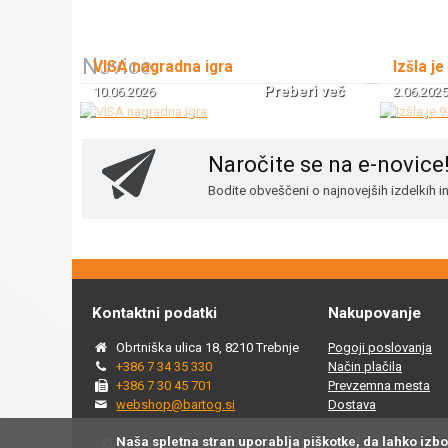
Novice
VISA nagradna igra
Izšla je
Preberi več
10.06.2026
2.06.2025
Naročite se na e-novice
Bodite obveščeni o najnovejših izdelkih 
Kontaktni podatki
Nakupovanje
Obrtniška ulica 18, 8210 Trebnje
Pogoji poslovanja
+386 7 34 35 330
Način plačila
+386 7 30 45 701
Prevzemna mesta
webshop@bartog.si
Dostava
Naša spletna stran uporablja piškotke, da lahko izb
© 2015 - 2025 Spletna trgovina Bartog, v spletni trgovini ww