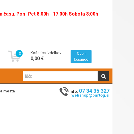
času. Pon- Pet 8:00h - 17:00h Sobota 8:00h
Košarica izdelkov
0
Odpri
0,00 €
košarico
07 34 35 327
na mesta
Info:
webshop@bartog.si