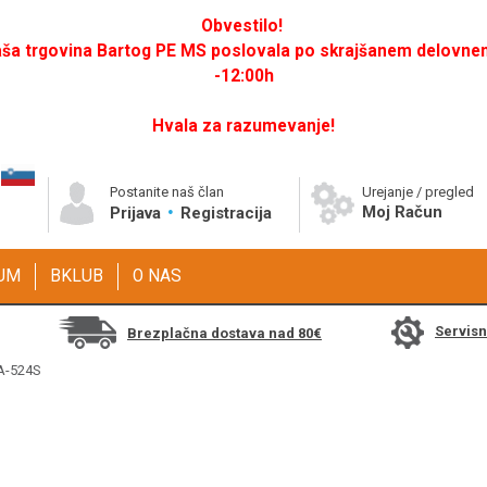
Obvestilo!
a trgovina Bartog PE MS poslovala po skrajšanem delovnem 
-12:00h
Hvala za razumevanje!
Postanite naš član
Urejanje / pregled
Moj Račun
Prijava
Registracija
GUM
BKLUB
O NAS
Servis
Brezplačna dostava nad 80€
FA-524S