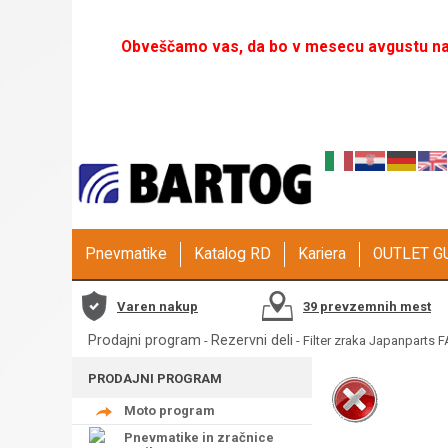
Obveščamo vas, da bo v mesecu avgustu naš
Pnevmatike
Katalog RD
Kariera
OUTLET 
Varen nakup
39 prevzemnih mest
Prodajni program
Rezervni deli
-
- Filter zraka Japanparts 
PRODAJNI PROGRAM
Moto program
Pnevmatike in zračnice