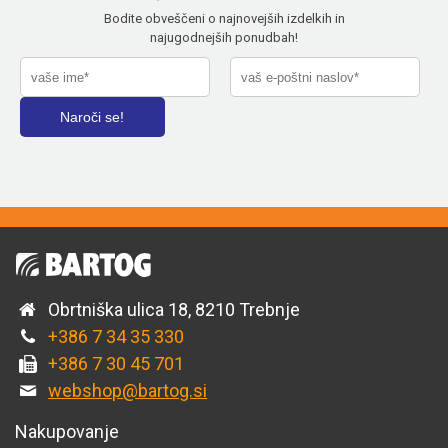
Bodite obveščeni o najnovejših izdelkih in
najugodnejših ponudbah!
Obrtniška ulica 18, 8210 Trebnje
+386 7 34 35 330
+386 7 30 45 701
webshop@bartog.si
Nakupovanje