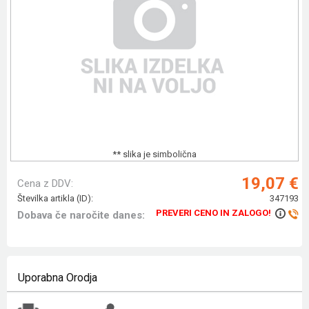
** slika je simbolična
19,07 €
Cena z DDV:
Številka artikla (ID):
347193
PREVERI CENO IN ZALOGO!
Dobava če naročite danes:
Uporabna Orodja