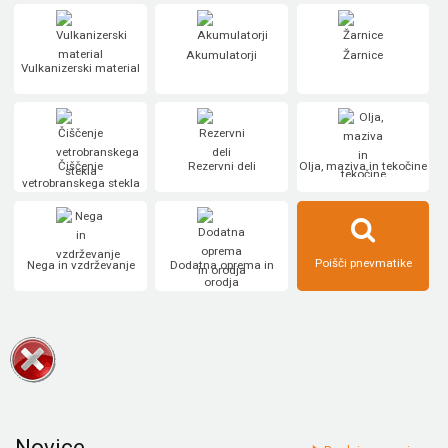
Akumulatorji
Žarnice
Vulkanizerski material
Čiščenje
Rezervni deli
Olja, maziva in tekočine
vetrobranskega stekla
Poišči pnevmatike
Nega in vzdrževanje
Dodatna oprema in
orodja
Novice