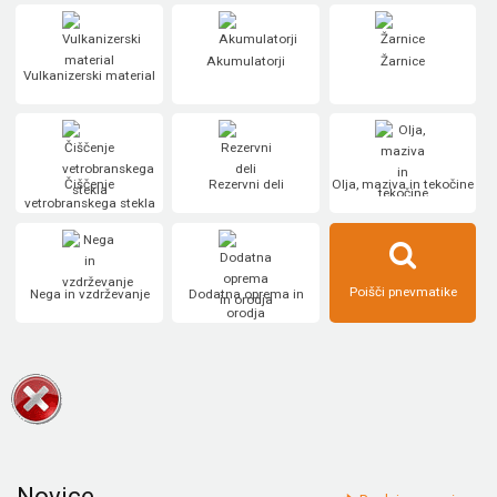
Akumulatorji
Žarnice
Vulkanizerski material
Čiščenje
Rezervni deli
Olja, maziva in tekočine
vetrobranskega stekla
Poišči pnevmatike
Nega in vzdrževanje
Dodatna oprema in
orodja
Novice