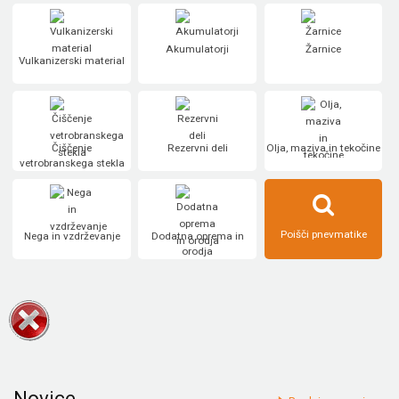
Akumulatorji
Žarnice
Vulkanizerski material
Čiščenje
Rezervni deli
Olja, maziva in tekočine
vetrobranskega stekla
Poišči pnevmatike
Nega in vzdrževanje
Dodatna oprema in
orodja
Novice