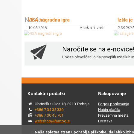
Novice
VISA nagradna igra
Izšla je
Preberi več
10.06.2026
2.06.2025
Naročite se na e-novice
Bodite obveščeni o najnovejših izdelkih 
Kontaktni podatki
Nakupovanje
Obrtniška ulica 18, 8210 Trebnje
Pogoji poslovanja
+386 7 34 35 330
Način plačila
+386 7 30 45 701
Prevzemna mesta
webshop@bartog.si
Dostava
Naša spletna stran uporablja piškotke, da lahko izb
© 2015 - 2025 Spletna trgovina Bartog, v spletni trgovini ww