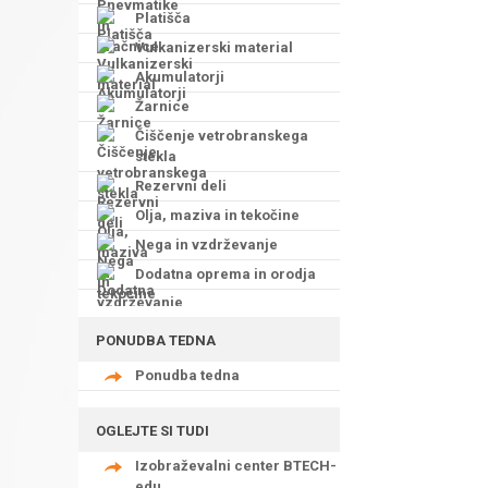
Platišča
Vulkanizerski material
Akumulatorji
Žarnice
Čiščenje vetrobranskega
stekla
Rezervni deli
Olja, maziva in tekočine
Nega in vzdrževanje
Dodatna oprema in orodja
PONUDBA TEDNA
Ponudba tedna
OGLEJTE SI TUDI
Izobraževalni center BTECH-
edu