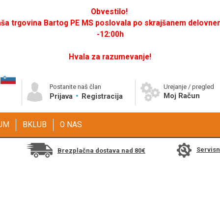
Obvestilo!
a trgovina Bartog PE MS poslovala po skrajšanem delovnem 
-12:00h
Hvala za razumevanje!
Postanite naš član
Urejanje / pregled
Moj Račun
Prijava
Registracija
GUM
BKLUB
O NAS
Servis
Brezplačna dostava nad 80€