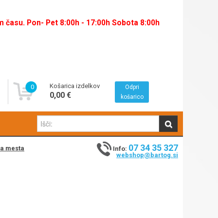
času. Pon- Pet 8:00h - 17:00h Sobota 8:00h
Košarica izdelkov
0
Odpri
0,00 €
košarico
07 34 35 327
na mesta
Info:
webshop@bartog.si