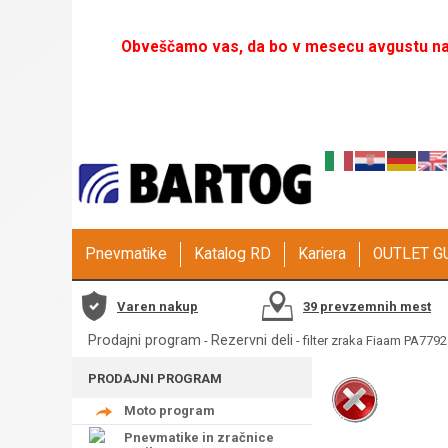
Obveščamo vas, da bo v mesecu avgustu naš
Pnevmatike
Katalog RD
Kariera
OUTLET 
Varen nakup
39 prevzemnih mest
Prodajni program
Rezervni deli
-
- filter zraka Fiaam PA7792
PRODAJNI PROGRAM
Moto program
Pnevmatike in zračnice