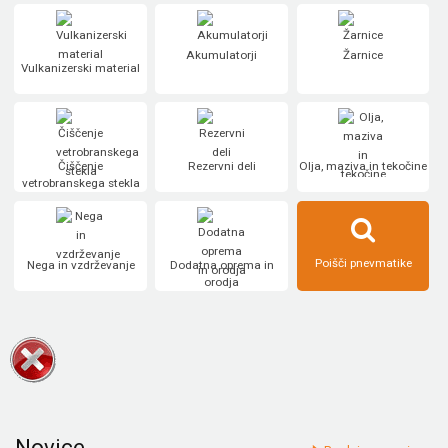
Akumulatorji
Žarnice
Vulkanizerski material
Čiščenje
Rezervni deli
Olja, maziva in tekočine
vetrobranskega stekla
Poišči pnevmatike
Nega in vzdrževanje
Dodatna oprema in
orodja
Novice