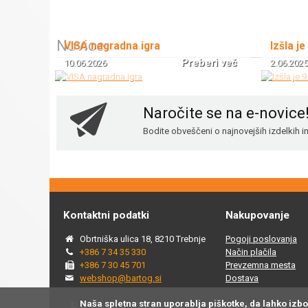
Novice
VISA nagradna igra
Izšla je
Preberi več
10.06.2026
2.06.2025
Naročite se na e-novice
Bodite obveščeni o najnovejših izdelkih 
Kontaktni podatki
Nakupovanje
Obrtniška ulica 18, 8210 Trebnje
Pogoji poslovanja
+386 7 34 35 330
Način plačila
+386 7 30 45 701
Prevzemna mesta
webshop@bartog.si
Dostava
Naša spletna stran uporablja piškotke, da lahko izb
© 2015 - 2025 Spletna trgovina Bartog, v spletni trgovini ww