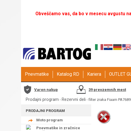
Obveščamo vas, da bo v mesecu avgustu naš
Pnevmatike
Katalog RD
Kariera
OUTLET 
Varen nakup
39 prevzemnih mest
Prodajni program
Rezervni deli
-
- filter zraka Fiaam PA7689
PRODAJNI PROGRAM
Moto program
Pnevmatike in zračnice