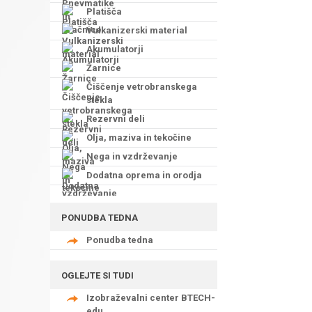
Platišča
Vulkanizerski material
Akumulatorji
Žarnice
Čiščenje vetrobranskega
stekla
Rezervni deli
Olja, maziva in tekočine
Nega in vzdrževanje
Dodatna oprema in orodja
PONUDBA TEDNA
Ponudba tedna
OGLEJTE SI TUDI
Izobraževalni center BTECH-
edu