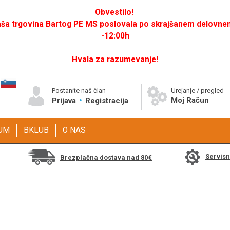
Obvestilo!
a trgovina Bartog PE MS poslovala po skrajšanem delovnem 
-12:00h
Hvala za razumevanje!
Postanite naš član
Urejanje / pregled
Moj Račun
Prijava
Registracija
GUM
BKLUB
O NAS
Servis
Brezplačna dostava nad 80€