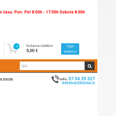
času. Pon- Pet 8:00h - 17:00h Sobota 8:00h
Košarica izdelkov
0
Odpri
0,00 €
košarico
07 34 35 327
na mesta
Info:
webshop@bartog.si