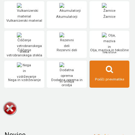
Akumulatorji
Žarnice
Vulkanizerski material
Čiščenje
Rezervni deli
Olja, maziva in tekočine
vetrobranskega stekla
Poišči pnevmatike
Nega in vzdrževanje
Dodatna oprema in
orodja
Novice