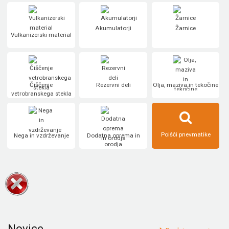
Akumulatorji
Žarnice
Vulkanizerski material
Čiščenje
Rezervni deli
Olja, maziva in tekočine
vetrobranskega stekla
Poišči pnevmatike
Nega in vzdrževanje
Dodatna oprema in
orodja
Novice